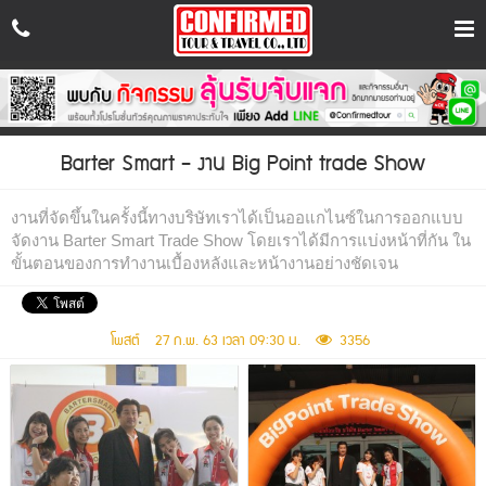
เข้า
สู่
Barter Smart - งาน Big Point trade Show
ระบบ
งานที่จัดขึ้นในครั้งนี้ทางบริษัทเราได้เป็นออแกไนซ์ในการออกแบบ
สม
จัดงาน Barter Smart Trade Show โดยเราได้มีการแบ่งหน้าที่กัน ใน
ค
ขั้นตอนของการทำงานเบื้องหลังและหน้างานอย่างชัดเจน
รส
มา
โพสต์ 27 ก.พ. 63 เวลา 09:30 น.
3356
ชิก
FaceBook
Messenger