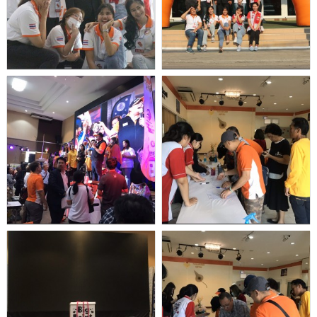
LINE
ID:
@confirmedtour
Call.
02-
931-
7013
Call.
02-
931-
7014
Call.
02-
931-
7015