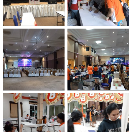
Call.
093-
130-
0073