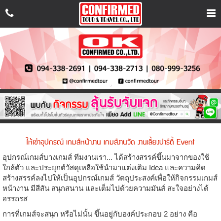
เข้า
สู่
ระบบ
สม
ค
รส
ให้เช่าอุปกรณ์ เกมส์หน้างาน เกมส์งานวัด งานเลี้ยงปาร์ตี้ Event
มา
ชิก
อุปกรณ์เกมส์บางเกมส์ ทีมงานเรา... ได้สร้างสรรค์ขึ้นมาจากของใช้
ใกล้ตัว และประยุกต์วัสดุเหลือใช้นำมาแต่งเติม Idea และความคิด
สร้างสรรค์ลงไปให้เป็นอุปกรณ์เกมส์ วัตถุประสงค์เพื่อให้กิจกรรมเกมส์
FaceBook
หน้างาน มีสีสัน สนุกสนาน และเต็มไปด้วยความมันส์ สะใจอย่างได้
Messenger
อรรถรส
การที่เกมส์จะสนุก หรือไม่นั้น ขึ้นอยู่กับองค์ประกอบ 2 อย่าง คือ