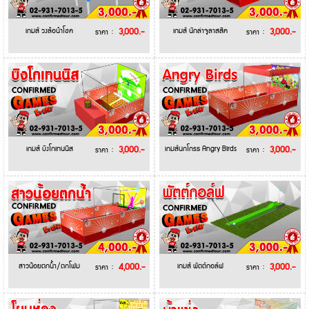
Call.
เกมส์ วงล้อนำโชค
3,000.-
เกมส์ นักล่าจูลาสสิค
3,000.-
ราคา :
ราคา :
093-
130-
0073
เกมส์ บิงโกเทนนิส
3,000.-
เกมส์นกโกรธ Angry Birds
3,000.-
ราคา :
ราคา :
สาวน้อยตกน้ำ/ตกโฟม
4,000.-
เกมส์ พัตต์กอล์ฟ
3,000.-
ราคา :
ราคา :