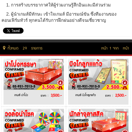
LINE
1. การสร้างบรรยากาศให้ผู้ร่วมงานรู้สึกอินและมีส่วนร่วม
ID:
2. ผู้นำเกมส์มีทักษะ เข้าใจเกมส์ มีอารมณ์ขัน ซึ่งทีมงานของ
@confirmedtour
คอนเฟิร์มทัวร์ ทุกคนได้รับการฝึกฝนอย่างดีจนเชี่ยวชาญ
Call.
02-
931-
ทั้งหมด 29 รายการ
หน้า 1 จาก หน้า
7013
Call.
02-
931-
7014
เกมส์ ปาโป่ง
3,500.-
เกมส์ บิงโกลูกแก้ว
2,500.-
ราคา :
ราคา :
Call.
02-
931-
7015