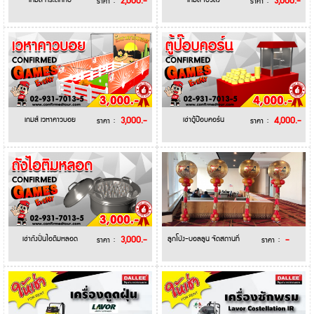
เกมส์ กระดกกบ
2,000.-
เกมส์ โบวลิ่ง
3,000.-
ราคา :
ราคา :
เกมส์ เวหาคาวบอย
3,000.-
เช่าตู้ป๊อบคอร์น
4,000.-
ราคา :
ราคา :
เช่าถังปั่นไอติมหลอด
3,000.-
ลูกโป่ง-บอลลูน จัดสถานที่
-
ราคา :
ราคา :