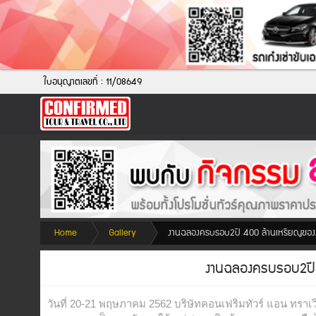
เข้า
ใบอนุญาตเลขที่ : 11/08649
สู่
ระบบ
สม
ค
รส
มา
ชิก
Home
Gallery
งานฉลองครบรอบ2ปี 400 ล้านเหรียญของง
งานฉลองครบรอบ2ปี 
FaceBook
Messenger
วันที่ 20-21 พฤษภาคม 2562 บริษัทคอนเฟริมทัวร์ แอน ทราเ