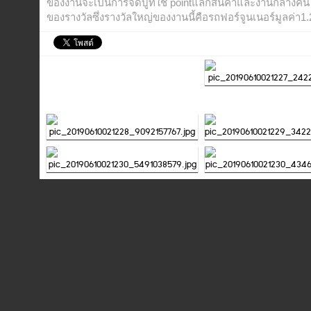
LINE
ของงานจะเป็นการจัดบูทใช้ pointแลกสินค้าและงานกลางคืนไ
ของรางวัลซึ่งรางวัลใหญ่ของงานนี้คือรถฟอร์จูนเนอร์มูลค่า1.
ID:
@confirmedtour
Call.
02-
931-
7013
Call.
02-
931-
7014
Call.
02-
931-
7015