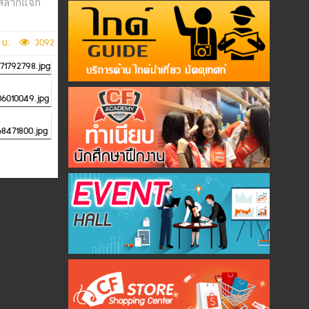
ับสลากแจก
11 น.
3092