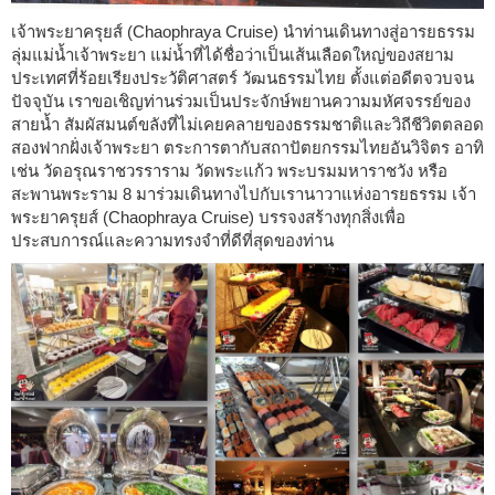
เจ้าพระยาครุยส์ (Chaophraya Cruise) นำท่านเดินทางสู่อารยธรรม
ลุ่มแม่น้ำเจ้าพระยา แม่น้ำที่ได้ชื่อว่าเป็นเส้นเลือดใหญ่ของสยาม
ประเทศที่ร้อยเรียงประวัติศาสตร์ วัฒนธรรมไทย ตั้งแต่อดีตจวบจน
ปัจจุบัน เราขอเชิญท่านร่วมเป็นประจักษ์พยานความมหัศจรรย์ของ
สายน้ำ สัมผัสมนต์ขลังที่ไม่เคยคลายของธรรมชาติและวิถีชีวิตตลอด
สองฟากฝั่งเจ้าพระยา ตระการตากับสถาปัตยกรรมไทยอันวิจิตร อาทิ
เช่น วัดอรุณราชวรราราม วัดพระแก้ว พระบรมมหาราชวัง หรือ
สะพานพระราม 8 มาร่วมเดินทางไปกับเรานาวาแห่งอารยธรรม เจ้า
พระยาครุยส์ (Chaophraya Cruise) บรรจงสร้างทุกสิ่งเพื่อ
ประสบการณ์และความทรงจำที่ดีที่สุดของท่าน