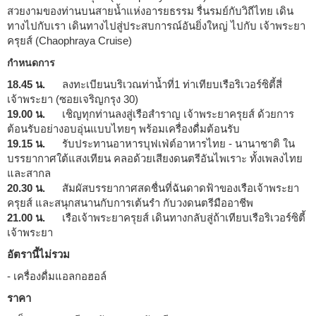
สวยงามของท่านบนสายน้ำแห่งอารยธรรม รื่นรมย์กับวิถีไทย เดิน
ทางไปกับเรา เดินทางไปสู่ประสบการณ์อันยิ่งใหญ่ ไปกับ เจ้าพระยา
ครุยส์ (Chaophraya Cruise)
กำหนดการ
18.45 น.
ลงทะเบียนบริเวณท่าน้ำที่1 ท่าเทียบเรือริเวอร์ซิตี้สี่
เจ้าพระยา (ซอยเจริญกรุง 30)
19.00 น.
เชิญทุกท่านลงสู่เรือสำราญ เจ้าพระยาครุยส์ ด้วยการ
ต้อนรับอย่างอบอุ่นแบบไทยๆ พร้อมเครื่องดื่มต้อนรับ
19.15 น.
รับประทานอาหารบุฟเฟ่ต์อาหารไทย - นานาชาติ ใน
บรรยากาศใต้แสงเทียน คลอด้วยเสียงดนตรีอันไพเราะ ทั้งเพลงไทย
และสากล
20.30 น.
สัมผัสบรรยากาศสดชื่นที่ฉันดาดฟ้าของเรือเจ้าพระยา
ครุยส์ และสนุกสนานกับการเต้นรำ กับวงดนตรีมืออาชีพ
21.00 น.
เรือเจ้าพระยาครุยส์ เดินทางกลับสู่ถ้าเทียบเรือริเวอร์ซิตี้
เจ้าพระยา
อัตรานี้ไม่รวม
- เครื่องดื่มแอลกอฮอล์
ราคา