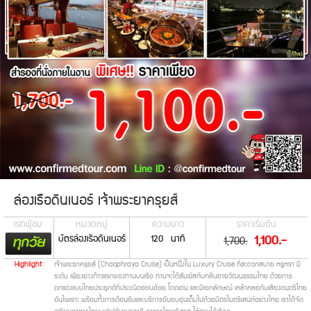
LINE
ID:
@confirmedtour
Call.
02-
931-
7013
Call.
02-
931-
ล่องเรือดินเนอร์ เจ้าพระยาครุยส์
7014
เรทผู้ชม
หมวดหมู่
ความยาว
ราคาเริ่มต้น
บัตรล่องเรือดินเนอร์
120 นาที
1,100.-
1,700.
Call.
02-
Highlight:
เจ้าพระยาครุยส์ (Chaophraya Cruise) เป็นหนึ่งใน Luxury Cruise ที่สะดวกสบาย หรูหรา มี
ระดับ เพียงย่างก้าวแรกของท่านบนเรือ ท่านจะได้สัมผัสกับกลิ่นอายวัฒนธรรมไทย ด้วยการ
931-
ตกแต่งแบบไทยประยุกต์ที่ประณีตอ่อนช้อย โดดเด่น และมีเอกลักษณ์ เคล้าคลอกับเสียงดนตรีไทย
7015
อันไพเราะ พร้อมทั้งการต้อนรับและบริการอันอบอุ่นเต็มไปด้วยมิตรไมตรีเสน่ห์อย่างไทย เราได้จัด