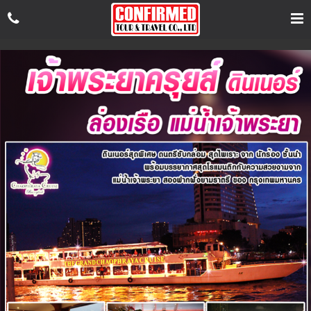
เข้า
สู่
ระบบ
สม
ค
รส
มา
ชิก
FaceBook
Messenger