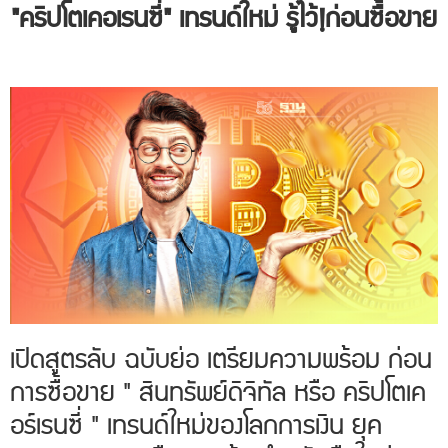
LINE
"คริปโตเคอเรนซี่" เทรนด์ใหม่ รู้ไว้!ก่อนซื้อขาย
ID:
@confirmedtour
Call.
02-
931-
7013
Call.
02-
931-
7014
เปิดสูตรลับ ฉบับย่อ เตรียมความพร้อม ก่อน
Call.
การซื้อขาย " สินทรัพย์ดิจิทัล หรือ คริปโตเค
02-
931-
อร์เรนซี่ " เทรนด์ใหม่ของโลกการเงิน ยุค
7015