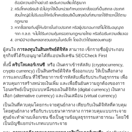
ต้องมีความเข้าใจอย่างดี และรับความเสี่ยงได้สูงมาก
คริปโทเคอร์เรนชี ยังไม่ถูกใช้เป็นหน่วยกำหนดราคาสิ่งของที่เป็นสากล ประเทศ
ส่วนใหญ่ยังไม่รับรองให้คริปโทเคอร์เรนซีเป็นสกุลเงินที่สามารถใช้ชำระหนี้ได้ตาม
กฎหมาย
หากซื้อขายกับผู้ให้บริการในต่างประเทศ หรือผู้ประกอบการที่ไม่ได้รับอนุญาต
จาก ก.ล.ต. จะไม่ได้รับความคุ้มครองตามกฎหมายไทย หรือต้องรับความเสี่ยงเอง
อาจมีมิจฉาชีพหลอกชวนลงทุนในคริปโท โดยอ้างว่าได้ผลตอบแทนสูง
ผู้สนใจ
การลงทุนในสินทรัพย์ดิจิทัล
สามารถ เซ็กรายชื่อผู้ประกอบ
ธุรกิจที่ได้รับอนุญาตได้ที่แอปพลิเคชัน SECCheck First
ทั้งนี้
คริปโทเคอร์เรนซี
หรือ เงินตราเข้ารหัสลับ (cryptocurrency,
crypto currency) เป็นสินทรัพย์ดิจิทัล ซึ่งออกแบบ ให้เป็นสื่อกลาง
การแลกเปลี่ยน ที่ใช้วิทยาการเข้ารหัสลับเพื่อรับประกันธุรกรรม เพื่อ
ควบคุมการสร้างหน่วยเงินเพิ่ม และเพื่อยืนยันความถูกต้องของการ
โอนทรัพย์เป็นรูปแบบหนึ่งของเงินดิจิทัล (digital currency) เงินทาง
เลือก (alternative currency) และเงินเสมือน (virtual currency)
เป็นเงินที่ควบคุมโดยกระจายศูนย์กลาง เทียบกับเงินดิจิทัลที่ควบคุม
โดยศูนย์กลาง หรือกับระบบธนาคารกลาง การควบคุมแบบกระจาย
ศูนย์จะทำผ่านบล็อกเชน ซึ่งเป็นฐานข้อมูลธุรกรรมสาธารณะ โดยใช้
เป็นบัญชีแยกประเภทแบบกระจาย