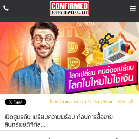
เข้า
สู่
ระบบ
สม
ค
รส
มา
ชิก
โพสต์ 28 พ.ย. 64 เวลา 22:36 น.
เปิดอ่าน 2961 ครั้ง
เปิดสูตรลับ เตรียมความพร้อม ก่อนการซื้อขาย
FaceBook
สินทรัพย์ดิจิทัล...
Messenger