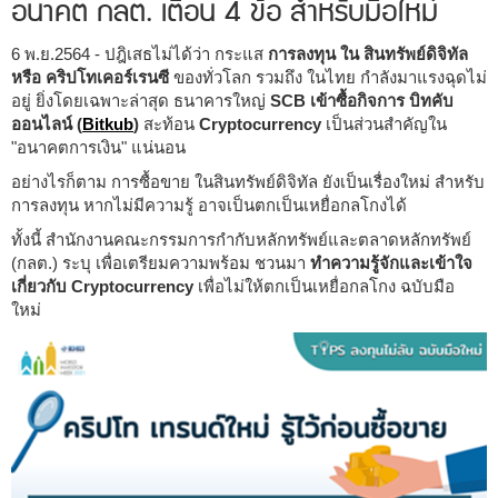
อนาคต กลต. เตือน 4 ข้อ สำหรับมือใหม่
Call.
6 พ.ย.2564 - ปฎิเสธไม่ได้ว่า กระแส
การลงทุน ใน สินทรัพย์ดิจิทัล
093-
หรือ คริปโทเคอร์เรนซี
ของทั่วโลก รวมถึง ในไทย กำลังมาแรงฉุดไม่
130-
อยู่ ยิ่งโดยเฉพาะล่าสุด ธนาคารใหญ่
SCB เข้าซื้อกิจการ บิทคับ
0073
ออนไลน์ (
Bitkub
)
สะท้อน
Cryptocurrency
เป็นส่วนสำคัญใน
"อนาคตการเงิน" แน่นอน
อย่างไรก็ตาม การซื้อขาย ในสินทรัพย์ดิจิทัล ยังเป็นเรื่องใหม่ สำหรับ
การลงทุน หากไม่มีความรู้ อาจเป็นตกเป็นเหยื่อกลโกงได้
ทั้งนี้ สำนักงานคณะกรรมการกำกับหลักทรัพย์และตลาดหลักทรัพย์
(กลต.) ระบุ เพื่อเตรียมความพร้อม ชวนมา
ทำความรู้จักและเข้าใจ
เกี่ยวกับ Cryptocurrency
เพื่อไม่ให้ตกเป็นเหยื่อกลโกง ฉบับมือ
ใหม่